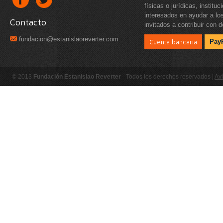
físicas o jurídicas, instit
interesados en ayudar a lo
Contacto
invitados a contribuir con 
fundacion@estanislaoreverter.com
Cuenta bancaria
Pay
© 2013
Fundación Estanislao Reverter
- Todos los derechos reservados |
Avi