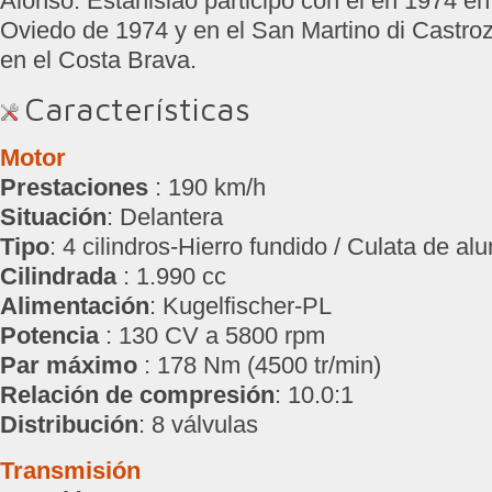
Alonso. Estanislao participó con él en 1974 en
Oviedo de 1974 y en el San Martino di Castroz
en el Costa Brava.
Características
Motor
Prestaciones
: 190 km/h
Situación
: Delantera
Tipo
: 4 cilindros-Hierro fundido / Culata de a
Cilindrada
: 1.990 cc
Alimentación
: Kugelfischer-PL
Potencia
: 130 CV a 5800 rpm
Par máximo
: 178 Nm (4500 tr/min)
Relación de compresión
: 10.0:1
Distribución
: 8 válvulas
Transmisión