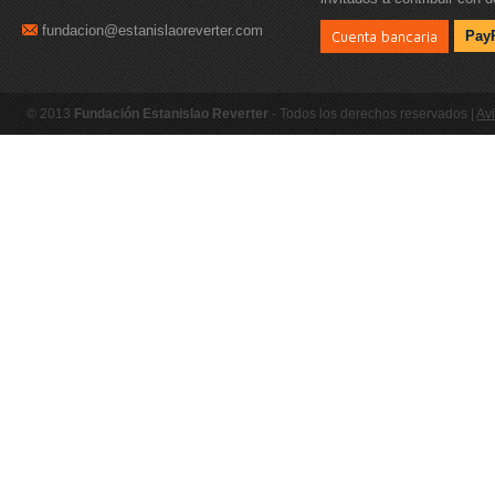
fundacion@estanislaoreverter.com
Cuenta bancaria
Pay
© 2013
Fundación Estanislao Reverter
- Todos los derechos reservados |
Avi