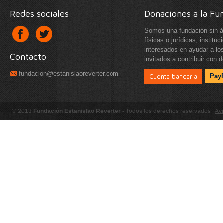
Redes sociales
Donaciones a la Fu
Somos una fundación sin á
físicas o jurídicas, instit
interesados en ayudar a lo
Contacto
invitados a contribuir con 
fundacion@estanislaoreverter.com
Cuenta bancaria
Pay
© 2013
Fundación Estanislao Reverter
- Todos los derechos reservados |
Avi