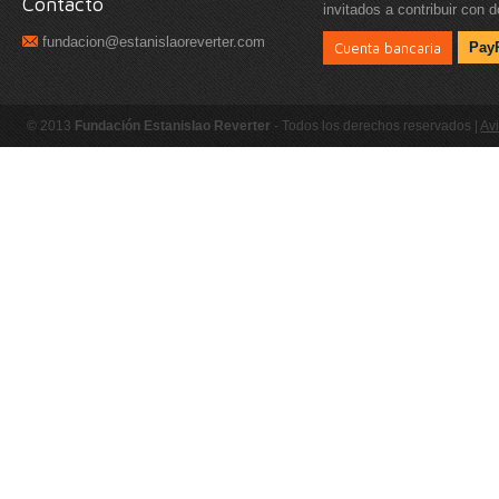
Contacto
invitados a contribuir con 
fundacion@estanislaoreverter.com
Cuenta bancaria
Pay
© 2013
Fundación Estanislao Reverter
- Todos los derechos reservados |
Avi