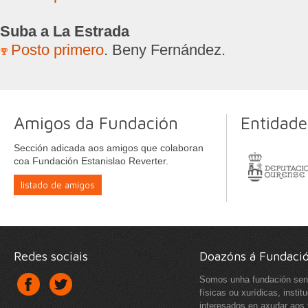
Suba a La Estrada
Posto primero
. Beny Fernández.
Amigos da Fundación
Entidade
Sección adicada aos amigos que colaboran
coa Fundación Estanislao Reverter.
listado de amigos
Redes sociais
Doazóns á Fundaci
Somos unha fundación sen 
físicas ou xurídicas, insti
interesados en axudar aos 