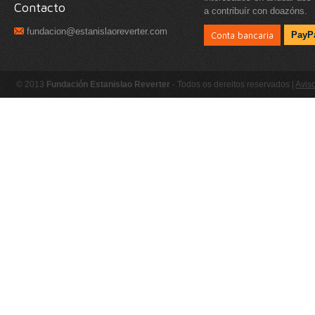
Contacto
a contribuír con doazóns.
fundacion@estanislaoreverter.com
Conta bancaria
PayP
© 2013
Fundación Estanislao Reverter
- Todos os dereitos reservados |
Aviso