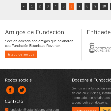
«
1
2
3
4
5
6
7
8
9
10
Amigos da Fundación
Entidade
Sección adicada aos amigos que colaboran
coa Fundación Estanislao Reverter.
listado de amigos
Redes sociais
Doazóns á Fundaci
Somos unha fundación sen 
físicas ou xurídicas, insti
interesados en axudar aos 
Contacto
a contribuír con doazóns.
fundacion@estanislaoreverter.com
PayP