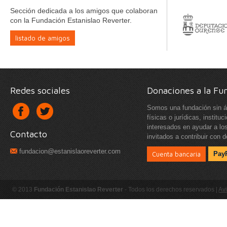
Sección dedicada a los amigos que colaboran
con la Fundación Estanislao Reverter.
listado de amigos
Redes sociales
Donaciones a la Fu
Somos una fundación sin á
físicas o jurídicas, instit
interesados en ayudar a lo
Contacto
invitados a contribuir con 
fundacion@estanislaoreverter.com
Cuenta bancaria
Pay
© 2013
Fundación Estanislao Reverter
- Todos los derechos reservados |
Avi